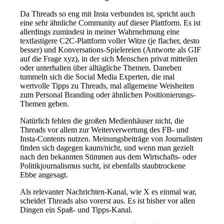
Da Threads so eng mit Insta verbunden ist, spricht auch
eine sehr ähnliche Community auf dieser Plattform. Es ist
allerdings zumindest in meiner Wahrnehmung eine
textlastigere C2C-Plattform voller Witze (je flacher, desto
besser) und Konversations-Spielereien (Antworte als GIF
auf die Frage xyz), in der sich Menschen privat mitteilen
oder unterhalten über alltägliche Themen. Daneben
tummeln sich die Social Media Experten, die mal
wertvolle Tipps zu Threads, mal allgemeine Weisheiten
zum Personal Branding oder ähnlichen Positionierungs-
Themen geben.
Natürlich fehlen die großen Medienhäuser nicht, die
Threads vor allem zur Weiterverwertung des FB- und
Insta-Contents nutzen. Meinungsbeiträge von Journalisten
finden sich dagegen kaum/nicht, und wenn man gezielt
nach den bekannten Stimmen aus dem Wirtschafts- oder
Politikjournalismus sucht, ist ebenfalls staubtrockene
Ebbe angesagt.
Als relevanter Nachrichten-Kanal, wie X es einmal war,
scheidet Threads also vorerst aus. Es ist bisher vor allen
Dingen ein Spaß- und Tipps-Kanal.