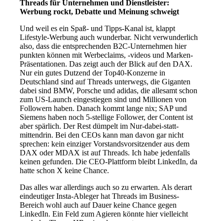
Threads für Unternehmen und Dienstleister:
Werbung rockt, Debatte und Meinung schweigt
Und weil es ein Spaß- und Tipps-Kanal ist, klappt
Lifestyle-Werbung auch wunderbar. Nicht verwunderlich
also, dass die entsprechenden B2C-Unternehmen hier
punkten können mit Werbeclaims, -videos und Marken-
Präsentationen. Das zeigt auch der Blick auf den DAX.
Nur ein gutes Dutzend der Top40-Konzerne in
Deutschland sind auf Threads unterwegs, die Giganten
dabei sind BMW, Porsche und adidas, die allesamt schon
zum US-Launch eingestiegen sind und Millionen von
Followern haben. Danach kommt lange nix; SAP und
Siemens haben noch 5-stellige Follower, der Content ist
aber spärlich. Der Rest dümpelt im Nur-dabei-statt-
mittendrin. Bei den CEOs kann man davon gar nicht
sprechen: kein einziger Vorstandsvorsitzender aus dem
DAX oder MDAX ist auf Threads. Ich habe jedenfalls
keinen gefunden. Die CEO-Plattform bleibt LinkedIn, da
hatte schon X keine Chance.
Das alles war allerdings auch so zu erwarten. Als derart
eindeutiger Insta-Ableger hat Threads im Business-
Bereich wohl auch auf Dauer keine Chance gegen
LinkedIn. Ein Feld zum Agieren könnte hier vielleicht