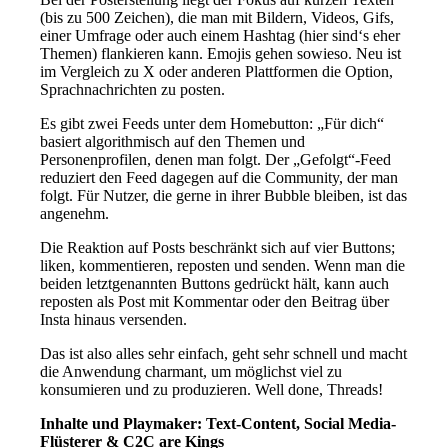
(bis zu 500 Zeichen), die man mit Bildern, Videos, Gifs,
einer Umfrage oder auch einem Hashtag (hier sind‘s eher
Themen) flankieren kann. Emojis gehen sowieso. Neu ist
im Vergleich zu X oder anderen Plattformen die Option,
Sprachnachrichten zu posten.
Es gibt zwei Feeds unter dem Homebutton: „Für dich“
basiert algorithmisch auf den Themen und
Personenprofilen, denen man folgt. Der „Gefolgt“-Feed
reduziert den Feed dagegen auf die Community, der man
folgt. Für Nutzer, die gerne in ihrer Bubble bleiben, ist das
angenehm.
Die Reaktion auf Posts beschränkt sich auf vier Buttons;
liken, kommentieren, reposten und senden. Wenn man die
beiden letztgenannten Buttons gedrückt hält, kann auch
reposten als Post mit Kommentar oder den Beitrag über
Insta hinaus versenden.
Das ist also alles sehr einfach, geht sehr schnell und macht
die Anwendung charmant, um möglichst viel zu
konsumieren und zu produzieren. Well done, Threads!
Inhalte und Playmaker: Text-Content, Social Media-
Flüsterer & C2C are Kings