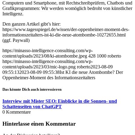
Computern und Smartphone, mit Rechtschreibprüfern, Chatbots und
Grafikprogrammen: Wir werden womöglich bedroht von künstlicher
Intelligenz.
Den ganzen Artikel gibt’s hier:
https://www.tagesspiegel.de/wissen/der-oppenheimer-moment-des-
informationszeitalters-ist-ki-die-neue-atombombe-10272655.html
(ggf. Paywall)
https://minasso-intelligence-consulting.com/wp-
content/uploads/2023/08/ki-atombombe.jpeg
428
1000
roberto
https://minasso-intelligence-consulting.com/wp-
content/uploads/2023/03/mic-logo.png
roberto
2023-08-09
09:55:13
2023-08-09 09:55:38
Ist KI die neue Atombombe? Der
Oppenheimer-Moment des Informationszeitalters
Das könnte Dich auch interessieren
Interview mit Mister SEO: Einblicke in die Sonnen- und
Schattenseiten von ChatGPT
0
Kommentare
Hinterlasse einen Kommentar