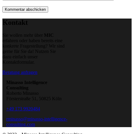
Kontakt
Sie wollen mehr über
MIC
erfahren oder haben bereits eine
konkrete Fragestellung? Wir sind
gerne für Sie da! Nutzen Sie
dazu einfach unser
Kontaktformular.
Beratung anfragen
Minasso Intelligence
Consulting
Roberto Minasso
Försterstraße 51, 50825 Köln
+49 173 9920484
rminasso@minasso-intelligence-
consulting.com